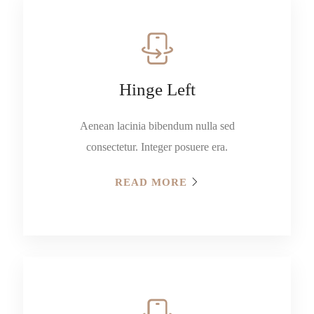
Hinge Left
Aenean lacinia bibendum nulla sed
consectetur. Integer posuere era.
READ MORE
READ MORE