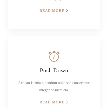
READ MORE
Integer posuere era.
READ MORE
READ MORE
READ MORE
Push Down
Aenean lacinia bibendum nulla sed consectetur.
Integer posuere era.
READ MORE