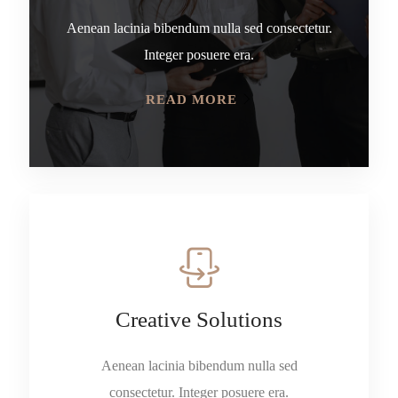
Aenean lacinia bibendum nulla sed consectetur.
Integer posuere era.
READ MORE
Graphic Design
Creative Solutions
Creative Solutions
Aenean lacinia bibendum nulla sed consectetur.
Push Down
Aenean lacinia bibendum nulla sed
Integer posuere era.
Aenean lacinia bibendum nulla sed
Aenean lacinia bibendum nulla sed consectetur.
consectetur. Integer posuere era.
consectetur. Integer posuere era.