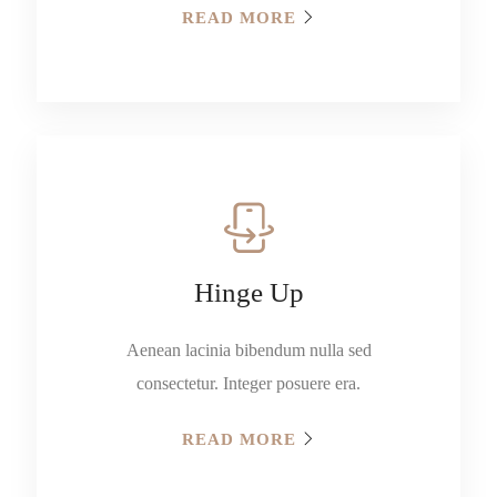
READ MORE
READ MORE
Hinge Up
Aenean lacinia bibendum nulla sed
consectetur. Integer posuere era.
READ MORE