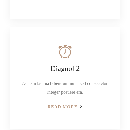
Diagnol 2
READ MORE
Aenean lacinia bibendum nulla sed consectetur.
Integer posuere era.
READ MORE