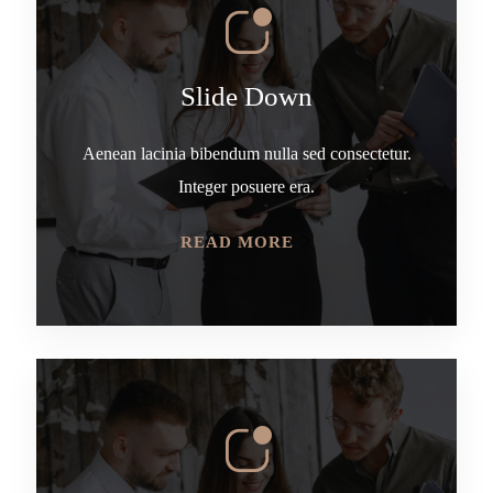
Slide Down
Aenean lacinia bibendum nulla sed consectetur.
Integer posuere era.
READ MORE