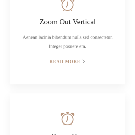
Zoom Out Vertical
Aenean lacinia bibendum nulla sed consectetur.
Integer posuere era.
READ MORE