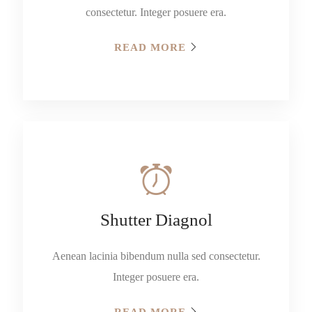
consectetur. Integer posuere era.
READ MORE
READ MORE
Shutter Diagnol
Aenean lacinia bibendum nulla sed consectetur.
Integer posuere era.
READ MORE
READ MORE