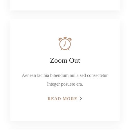
Zoom Out
Aenean lacinia bibendum nulla sed consectetur.
Integer posuere era.
READ MORE
READ MORE