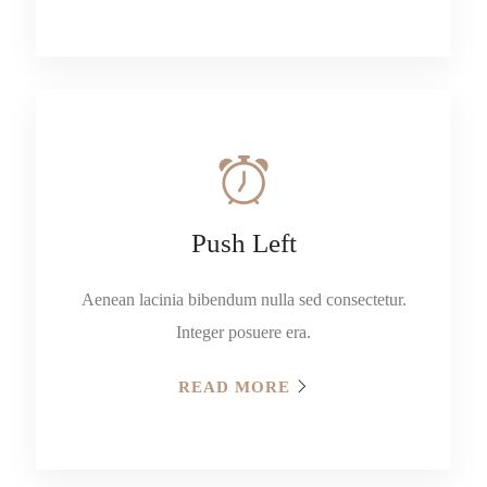
Push Left
Aenean lacinia bibendum nulla sed consectetur.
Integer posuere era.
READ MORE