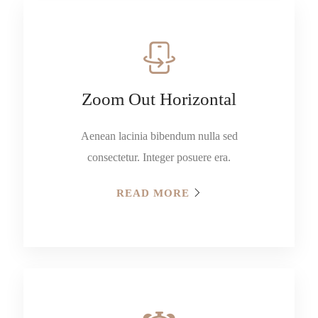
Zoom Out Horizontal
Aenean lacinia bibendum nulla sed
consectetur. Integer posuere era.
READ MORE